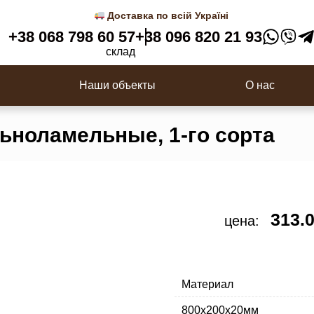
 3D панели
Деревянные балясины
Доставка по всій Україні
Перила
+38 068 798 60 57
+38 096 820 21 93
ки
Столбы для лестницы
склад
с
Наши объекты
О нас
льноламельные, 1-го сорта
313.
цена:
Материал
800х200х20мм