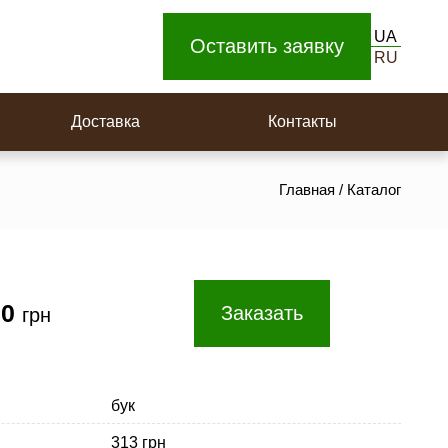
Доска для пола
UA
Площадки на поворотную лестницу
Оставить заявку
RU
Ступеньки
Доставка
Контакты
Главная
/
Каталог
00
Заказать
грн
бук
313 грн