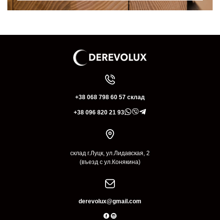
+38 068 798 60 57 склад
+38 096 820 21 93
склад г.Луцк, ул.Лидавская, 2
(въезд с ул.Конякина)
derevolux@gmail.com