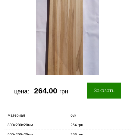
264.00
Заказать
цена:
грн
Материал
бук
800х200х20мм
264 грн
900х200х20мм
296 грн