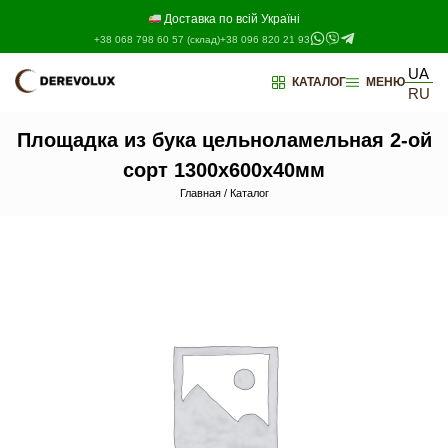
Перейти
к
Доставка по всій Україні
содержимому
+38 068 798 60 57 (склад)
+38 096 820 21 93
UA
КАТАЛОГ
МЕНЮ
RU
Площадка из бука цельноламельная 2-ой
сорт 1300х600х40мм
Главная
/
Каталог