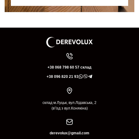
+38 068 798 60 57 склад
+38 096 820 21 93
склад м.Луцьк, вул.Лідавська, 2
(в’їзд з вул.Конякіна)
derevolux@gmail.com