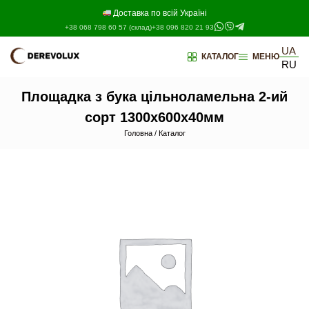
Перейти
до
Доставка по всій Україні
контенту
+38 068 798 60 57 (склад)
+38 096 820 21 93
UA
КАТАЛОГ
МЕНЮ
RU
Площадка з бука цільноламельна 2-ий
сорт 1300х600х40мм
Головна
/
Каталог