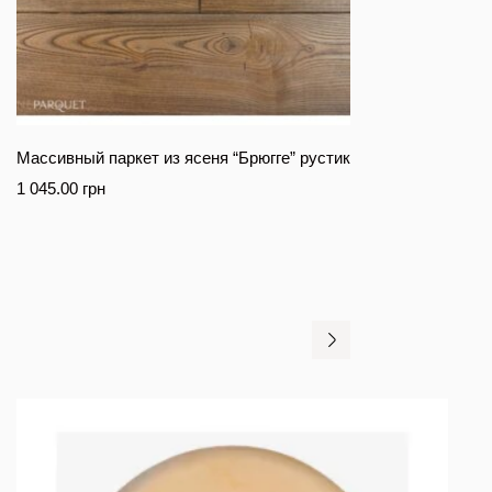
Массивный паркет из ясеня “Брюгге” рустик
1 045.00
грн