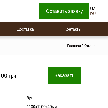
Доска для пола
UA
Площадки на поворотную лестницу
Оставить заявку
RU
Ступеньки
Доставка
Контакты
Главная
/
Каталог
.00
Заказать
грн
бук
1100х1100х40мм