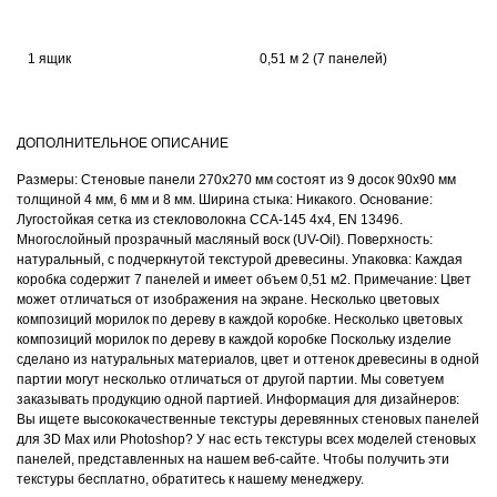
1 ящик
0,51 м 2 (7 панелей)
ДОПОЛНИТЕЛЬНОЕ ОПИСАНИЕ
Размеры: Стеновые панели 270х270 мм состоят из 9 досок 90х90 мм
толщиной 4 мм, 6 мм и 8 мм. Ширина стыка: Никакого. Основание:
Лугостойкая сетка из стекловолокна ССА-145 4х4, EN 13496.
Многослойный прозрачный масляный воск (UV-Oil). Поверхность:
натуральный, с подчеркнутой текстурой древесины. Упаковка: Каждая
коробка содержит 7 панелей и имеет объем 0,51 м2. Примечание: Цвет
может отличаться от изображения на экране. Несколько цветовых
композиций морилок по дереву в каждой коробке. Несколько цветовых
композиций морилок по дереву в каждой коробке Поскольку изделие
сделано из натуральных материалов, цвет и оттенок древесины в одной
партии могут несколько отличаться от другой партии. Мы советуем
заказывать продукцию одной партией. Информация для дизайнеров:
Вы ищете высококачественные текстуры деревянных стеновых панелей
для 3D Max или Photoshop? У нас есть текстуры всех моделей стеновых
панелей, представленных на нашем веб-сайте. Чтобы получить эти
текстуры бесплатно, обратитесь к нашему менеджеру.