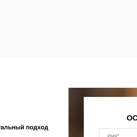
ОС
уальный подход