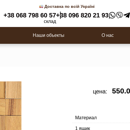
 3D панели
Деревянные балясины
Доставка по всій Україні
Перила
+38 068 798 60 57
+38 096 820 21 93
ки
Столбы для лестницы
склад
с
Наши объекты
О нас
550.
цена:
Материал
1 ящик