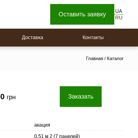
Доска для пола
UA
Площадки на поворотную лестницу
Оставить заявку
RU
Ступеньки
Доставка
Контакты
Главная
/
Каталог
00
Заказать
грн
акация
0,51 м 2 (7 панелей)