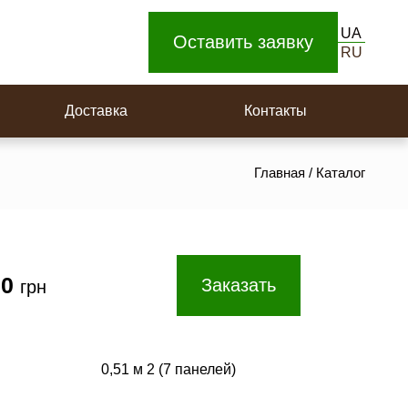
Доска для пола
UA
Площадки на поворотную лестницу
Оставить заявку
RU
Ступеньки
Доставка
Контакты
Главная
/
Каталог
00
Заказать
грн
0,51 м 2 (7 панелей)