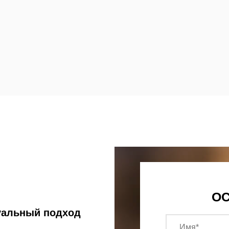
ОС
уальный подход