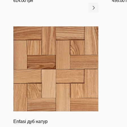
614.00
грн
495.00
Enfasi дуб натур