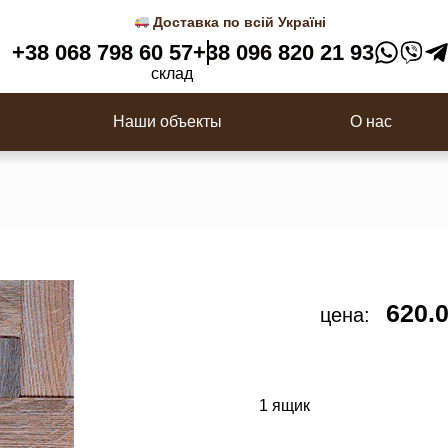
 3D панели
Деревянные балясины
Доставка по всій Україні
Перила
+38 068 798 60 57
+38 096 820 21 93
ки
Столбы для лестницы
склад
с
Наши объекты
О нас
620.
цена:
1 ящик