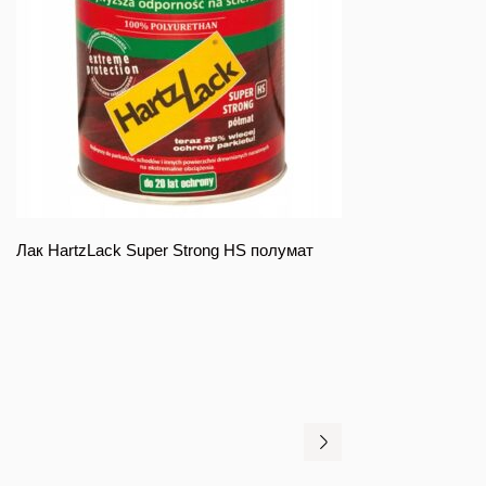
Лак HartzLack Super Strong HS полумат