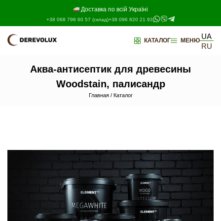
Перейти
к
Доставка по всій Україні
содержимому
+38 068 798 60 57 (склад)
+38 096 820 21 93
UA
КАТАЛОГ
МЕНЮ
RU
Аква-антисептик для древесины
Woodstain, палисандр
Главная
/
Каталог