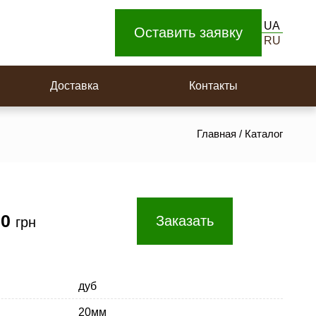
Доска для пола
UA
Площадки на поворотную лестницу
Оставить заявку
RU
Ступеньки
Доставка
Контакты
Главная
/
Каталог
00
Заказать
грн
дуб
20мм