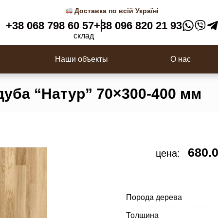
 3D панели
Деревянные балясины
Доставка по всій Україні
Перила
+38 068 798 60 57
+38 096 820 21 93
ки
Столбы для лестницы
склад
с
Наши объекты
О нас
дуба “Натур” 70×300-400 мм
680.
цена:
Порода дерева
Толщина