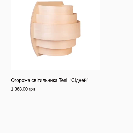
Огорожа світильника Tesli “Сідней”
1 368.00
грн