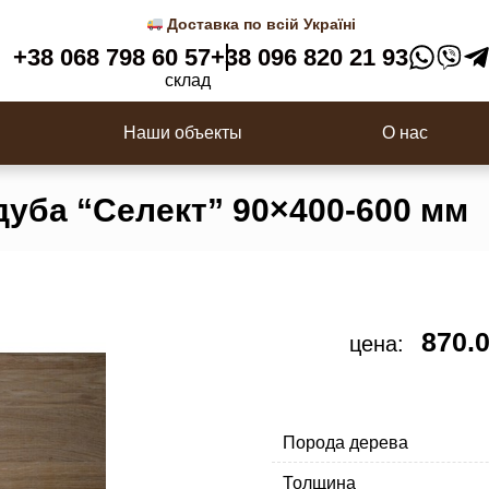
 3D панели
Деревянные балясины
Доставка по всій Україні
Перила
+38 068 798 60 57
+38 096 820 21 93
ки
Столбы для лестницы
склад
с
Наши объекты
О нас
дуба “Селект” 90×400-600 мм
870.
цена:
Порода дерева
Толщина