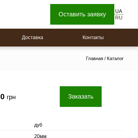
Доска для пола
UA
Площадки на поворотную лестницу
Оставить заявку
RU
Ступеньки
Доставка
Контакты
Главная
/
Каталог
00
Заказать
грн
дуб
20мм