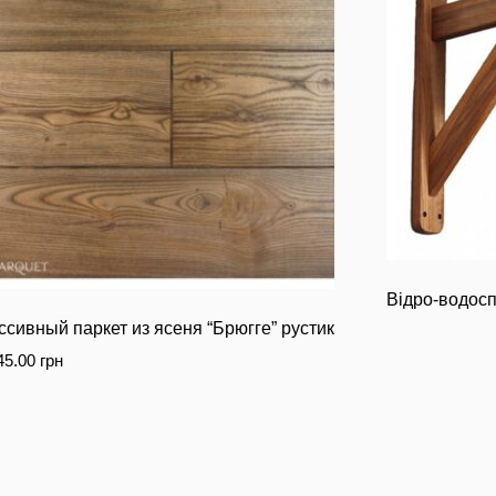
Відро-водоспа
сивный паркет из ясеня “Брюгге” рустик
45.00
грн