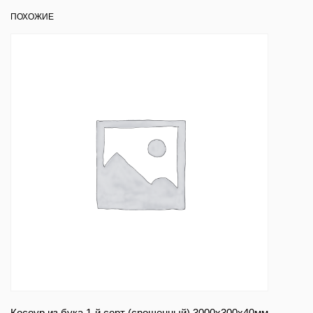
ПОХОЖИЕ
Косоур из бука 1-й сорт (срощенный) 3000x300x40мм