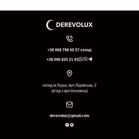
+38 068 798 60 57 склад
+38 096 820 21 93
склад м.Луцьк, вул.Лідавська, 2
(в’їзд з вул.Конякіна)
derevolux@gmail.com