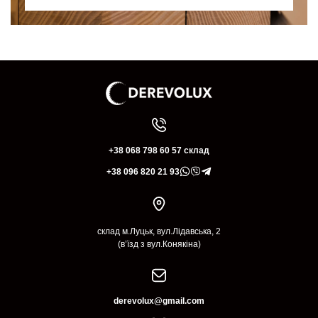
+38 068 798 60 57 склад
+38 096 820 21 93
склад м.Луцьк, вул.Лідавська, 2
(в’їзд з вул.Конякіна)
derevolux@gmail.com