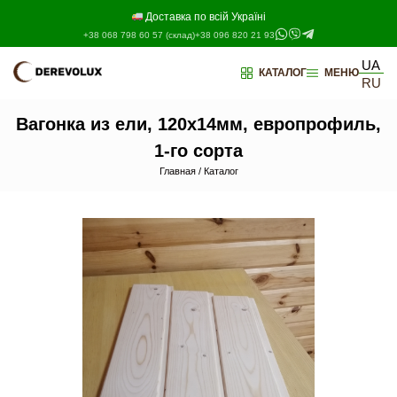
Перейти
к
Доставка по всій Україні
содержимому
+38 068 798 60 57 (склад)
+38 096 820 21 93
UA
КАТАЛОГ
МЕНЮ
RU
Вагонка из ели, 120х14мм, европрофиль,
1-го сорта
Главная
/
Каталог