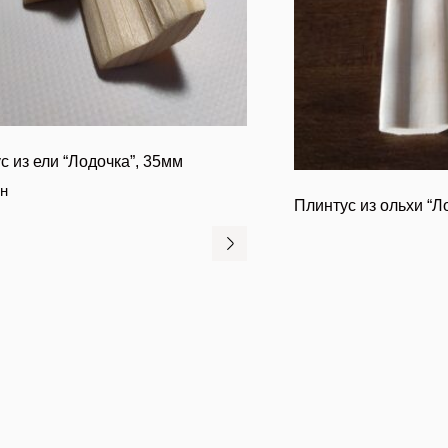
c из ели “Лодочка”, 35мм
рн
Плинтус из ольхи “