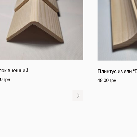
лок внешний
Плинтус из ели 
00
грн
48.00
грн