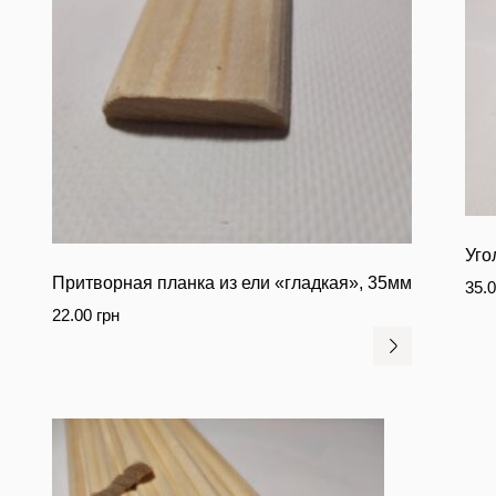
Уго
Притворная планка из ели «гладкая», 35мм
35.
22.00
грн