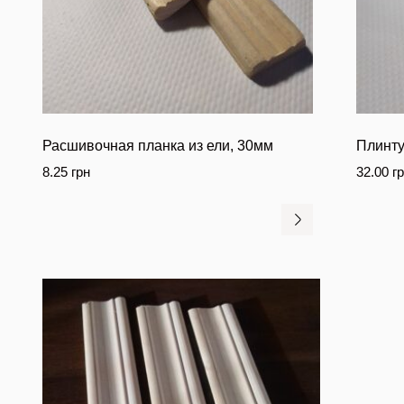
Расшивочная планка из ели, 30мм
Плинту
8.25
грн
32.00
г