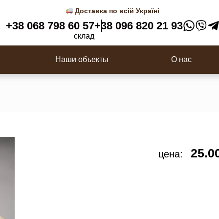
 3D панели
Деревянные балясины
Доставка по всій Україні
Перила
+38 068 798 60 57
+38 096 820 21 93
ки
Столбы для лестницы
склад
с
Наши объекты
О нас
25.0
цена: