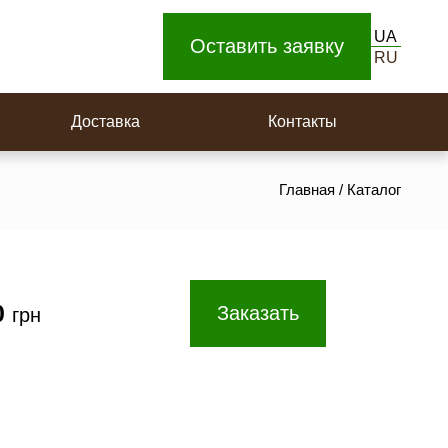
Доска для пола
UA
Площадки на поворотную лестницу
Оставить заявку
RU
Ступеньки
Доставка
Контакты
Главная
/
Каталог
0
Заказать
грн