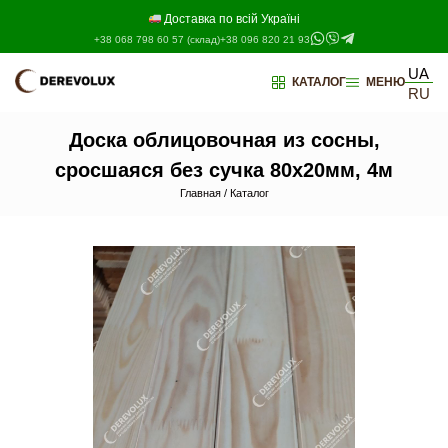
Перейти
к
Доставка по всій Україні
содержимому
+38 068 798 60 57 (склад)
+38 096 820 21 93
UA
КАТАЛОГ
МЕНЮ
RU
Доска облицовочная из сосны,
сросшаяся без сучка 80х20мм, 4м
Главная
/
Каталог