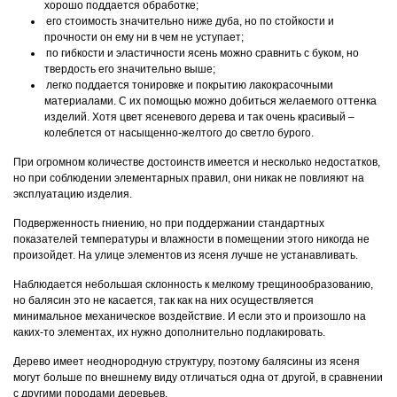
хорошо поддается обработке;
его стоимость значительно ниже дуба, но по стойкости и
прочности он ему ни в чем не уступает;
по гибкости и эластичности ясень можно сравнить с буком, но
твердость его значительно выше;
легко поддается тонировке и покрытию лакокрасочными
материалами. С их помощью можно добиться желаемого оттенка
изделий. Хотя цвет ясеневого дерева и так очень красивый –
колеблется от насыщенно-желтого до светло бурого.
При огромном количестве достоинств имеется и несколько недостатков,
но при соблюдении элементарных правил, они никак не повлияют на
эксплуатацию изделия.
Подверженность гниению, но при поддержании стандартных
показателей температуры и влажности в помещении этого никогда не
произойдет. На улице элементов из ясеня лучше не устанавливать.
Наблюдается небольшая склонность к мелкому трещинообразованию,
но балясин это не касается, так как на них осуществляется
минимальное механическое воздействие. И если это и произошло на
каких-то элементах, их нужно дополнительно подлакировать.
Дерево имеет неоднородную структуру, поэтому балясины из ясеня
могут больше по внешнему виду отличаться одна от другой, в сравнении
с другими породами деревьев.