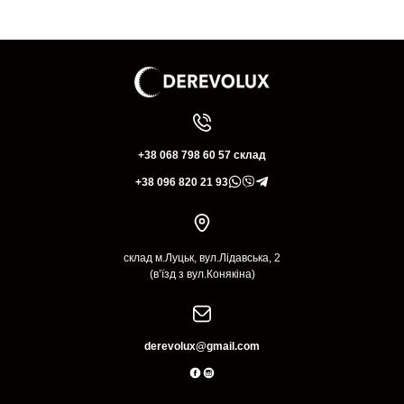
+38 068 798 60 57 склад
+38 096 820 21 93
склад м.Луцьк, вул.Лідавська, 2
(в’їзд з вул.Конякіна)
derevolux@gmail.com