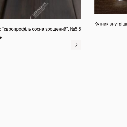
Кутник внутрішн
с “європрофіль сосна зрощений”, №5,5
рн