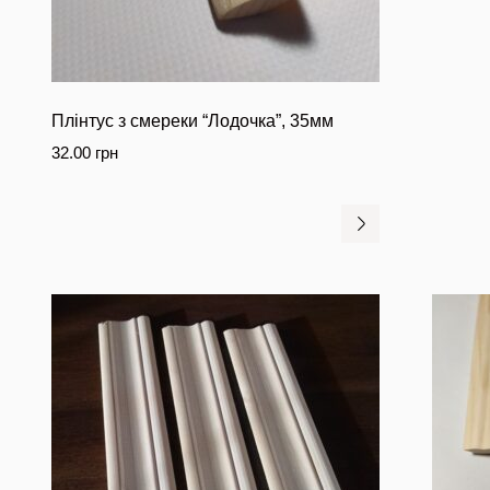
Плінтуc з смереки “Лодочка”, 35мм
32.00
грн