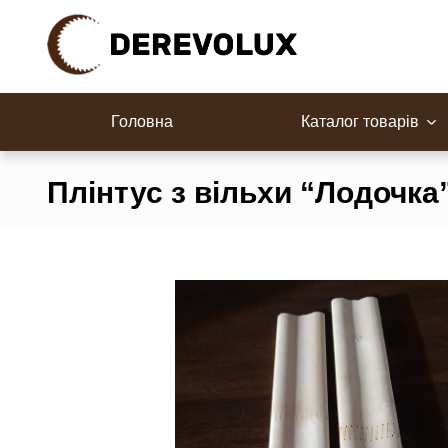
Перейти
до
контенту
Все для сауни
Блок-хаус
Дошка для підлоги
Дошка обли
Головна
Каталог товарів
Плінтус з вільхи “Лодочка