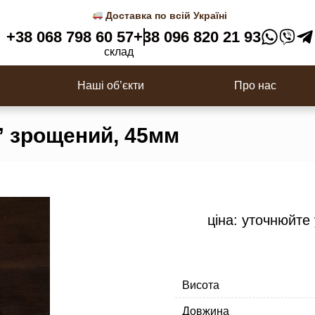
Доставка по всій Україні
+38 068 798 60 57
+38 096 820 21 93
Двері в сауну
склад
цювальна, Планкен
Імітація бруса/Фальш брус
Наші об’єкти
Про нас
” зрощений, 45мм
ціна: уточнюйте
Висота
Довжина