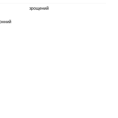
зрощений
гонний