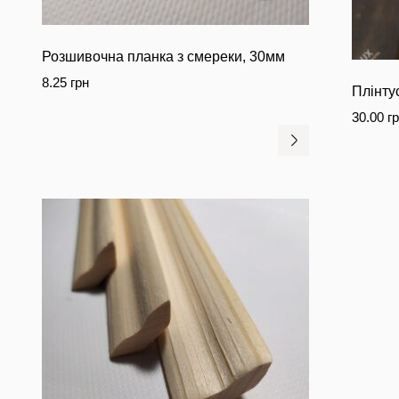
Розшивочна планка з смереки, 30мм
8.25
грн
Плінту
30.00
г