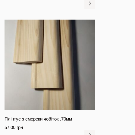
Плінтус з смереки чобіток ,70мм
57.00
грн