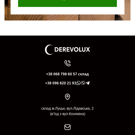
+38 068 798 60 57 склад
+38 096 820 21 93
склад м.Луцьк, вул.Лідавська, 2
(в’їзд з вул.Конякіна)