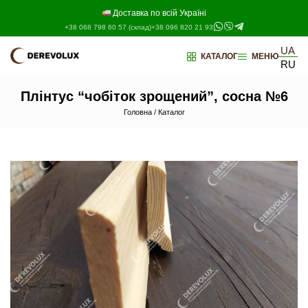
Перейти
до
Доставка по всій Україні
контенту
+38 068 798 60 57 (склад)
+38 096 820 21 93
UA
КАТАЛОГ
МЕНЮ
RU
Плінтус “чобіток зрощений”, сосна №6
Головна
/
Каталог