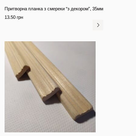
Притворна планка з смереки “з декором”, 35мм
13.50
грн