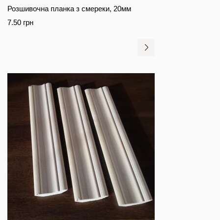
Розшивочна планка з смереки, 20мм
7.50
грн