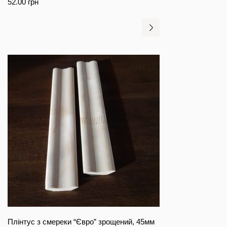
52.00
грн
Плінтус з смереки “Євро” зрощений, 45мм