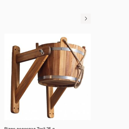
Відро-водоспад Tesli 25 л