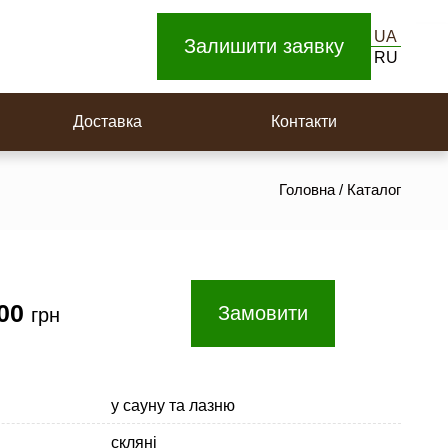
UA
Залишити заявку
RU
Дерев’яна вагонка
Доставка
Контакти
Головна
/
Каталог
.00
Замовити
грн
у сауну та лазню
скляні