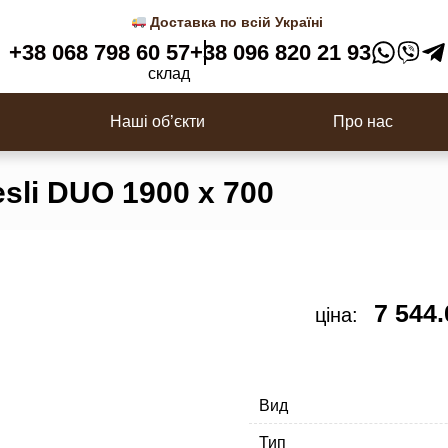
Доставка по всій Україні
+38 068 798 60 57
+38 096 820 21 93
Двері в сауну
склад
цювальна, Планкен
Імітація бруса/Фальш брус
Наші об’єкти
Про нас
esli DUO 1900 х 700
7 544
ціна:
Вид
Тип