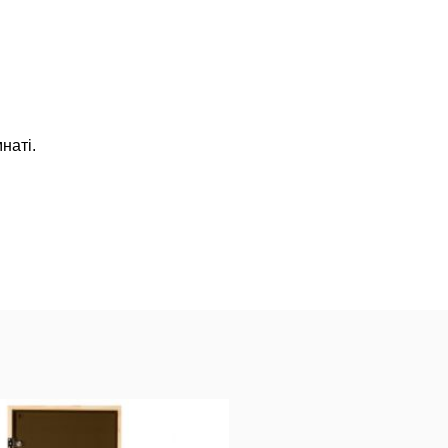
наті.