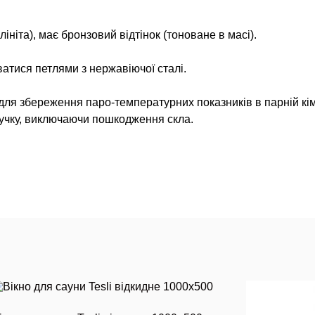
ініта), має бронзовий відтінок (тоноване в масі).
атися петлями з нержавіючої сталі.
ля збереження паро-температурних показників в парній кім
ручку, виключаючи пошкодження скла.