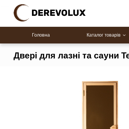
Перейти
до
контенту
Все для сауни
Блок-хаус
Дошка для підлоги
Дошка обли
Головна
Каталог товарів
Двері для лазні та сауни T