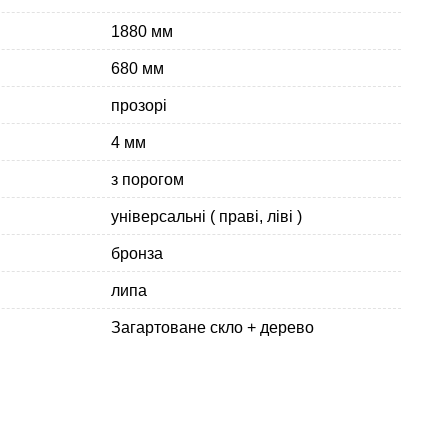
1880 мм
680 мм
прозорі
4 мм
з порогом
універсальні ( праві, ліві )
бронза
липа
Загартоване скло + дерево