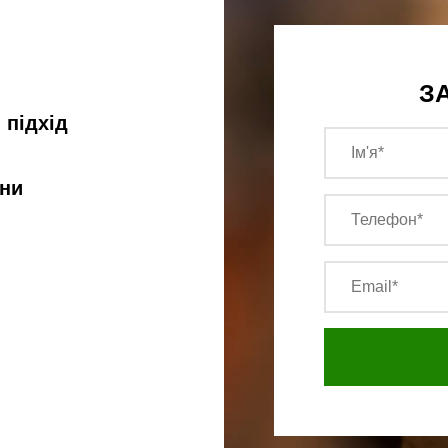
З
 підхід
їни