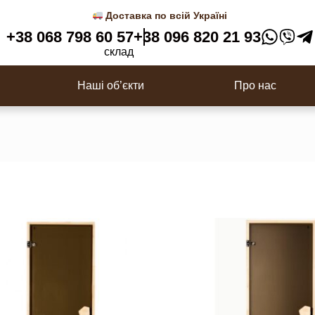
Доставка по всій Україні
+38 068 798 60 57
+38 096 820 21 93
Двері в сауну
склад
цювальна, Планкен
Імітація бруса/Фальш брус
Наші об’єкти
Про нас