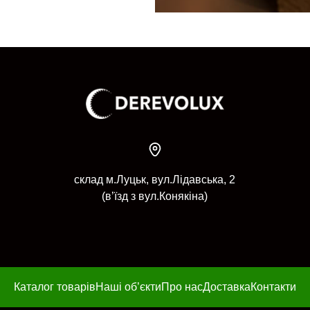
склад м.Луцьк, вул.Лідавська, 2
(в’їзд з вул.Конякіна)
Каталог товарів
Наші об’єкти
Про нас
Доставка
Контакти