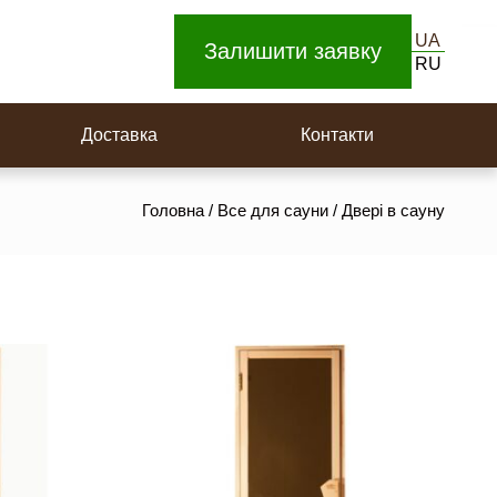
UA
Залишити заявку
RU
Дерев’яна вагонка
Доставка
Контакти
Головна
/
Все для сауни
/
Двері в сауну