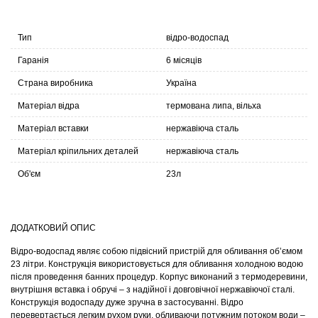
Тип
відро-водоспад
Гаранія
6 місяців
Страна виробника
Україна
Матеріал відра
термована липа, вільха
Матеріал вставки
нержавіюча сталь
Матеріал кріпильних деталей
нержавіюча сталь
Об'єм
23л
ДОДАТКОВИЙ ОПИС
Відро-водоспад являє собою підвісний пристрій для обливання об’ємом
23 літри. Конструкція використовується для обливання холодною водою
після проведення банних процедур. Корпус виконаний з термодеревини,
внутрішня вставка і обручі – з надійної і довговічної нержавіючої сталі.
Конструкція водоспаду дуже зручна в застосуванні. Відро
перевертається легким рухом руки, обливаючи потужним потоком води –