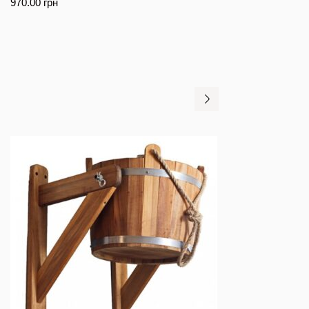
970.00
грн