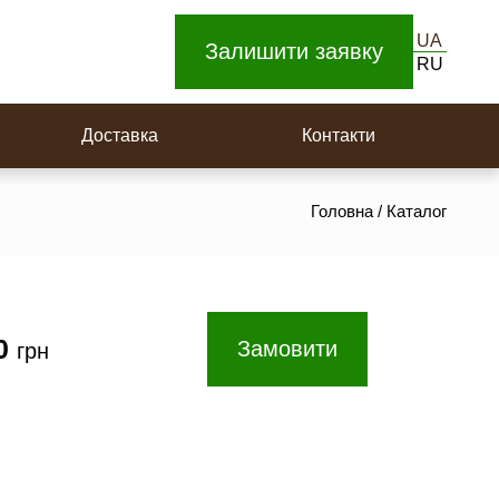
UA
Залишити заявку
RU
Дерев’яна вагонка
Доставка
Контакти
Головна
/
Каталог
00
Замовити
грн