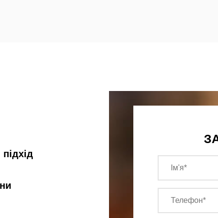
З
 підхід
їни