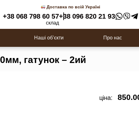
Доставка по всій Україні
+38 068 798 60 57
+38 096 820 21 93
Двері в сауну
склад
цювальна, Планкен
Імітація бруса/Фальш брус
Наші об’єкти
Про нас
0мм, гатунок – 2ий
850.
ціна: