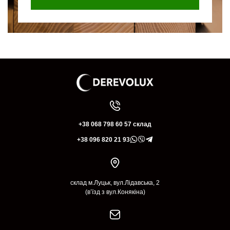
+38 068 798 60 57 склад
+38 096 820 21 93
склад м.Луцьк, вул.Лідавська, 2
(в’їзд з вул.Конякіна)