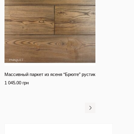
Массивный паркет из ясеня “Брюгге” рустик
1 045.00
грн