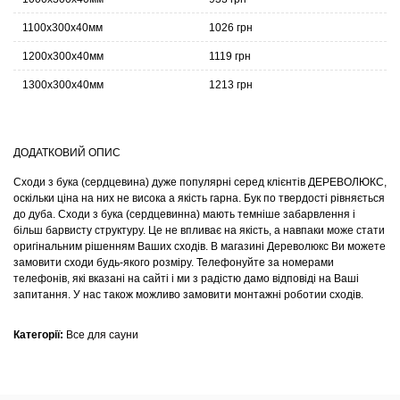
1100х300х40мм
1026 грн
1200х300х40мм
1119 грн
1300х300х40мм
1213 грн
ДОДАТКОВИЙ ОПИС
Сходи з бука (сердцевина) дуже популярні серед клієнтів ДЕРЕВОЛЮКС,
оскільки ціна на них не висока а якість гарна. Бук по твердості рівняється
до дуба. Сходи з бука (сердцевинна) мають темніше забарвлення і
більш барвисту структуру. Це не впливає на якість, а навпаки може стати
оригінальним рішенням Ваших сходів. В магазині Дереволюкс Ви можете
замовити сходи будь-якого розміру. Телефонуйте за номерами
телефонів, які вказані на сайті і ми з радістю дамо відповіді на Ваші
запитання. У нас також можливо замовити монтажні роботии сходів.
Категорії:
Все для сауни