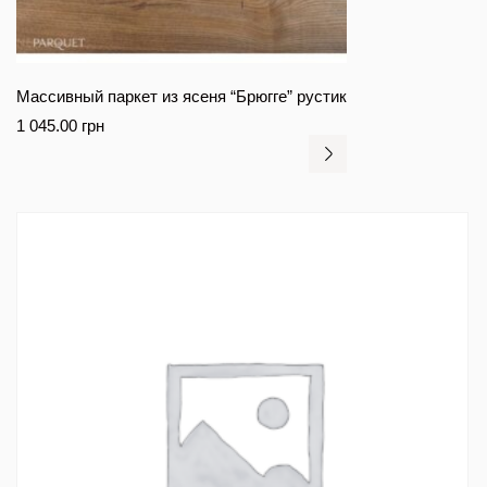
Массивный паркет из ясеня “Брюгге” рустик
1 045.00
грн