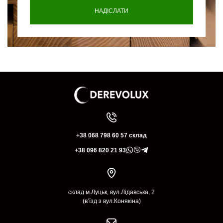
+38 068 798 60 57 склад
+38 096 820 21 93
склад м.Луцьк, вул.Лідавська, 2
(в’їзд з вул.Конякіна)