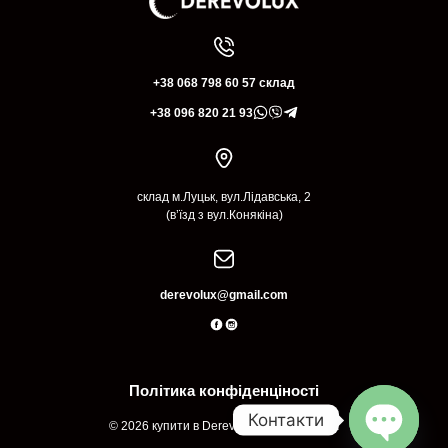
+38 068 798 60 57 склад
+38 096 820 21 93
склад м.Луцьк, вул.Лідавська, 2
(в’їзд з вул.Конякіна)
derevolux@gmail.com
Політика конфіденціності
Контакти
© 2026 купити в Derevolux Луцьк Україна