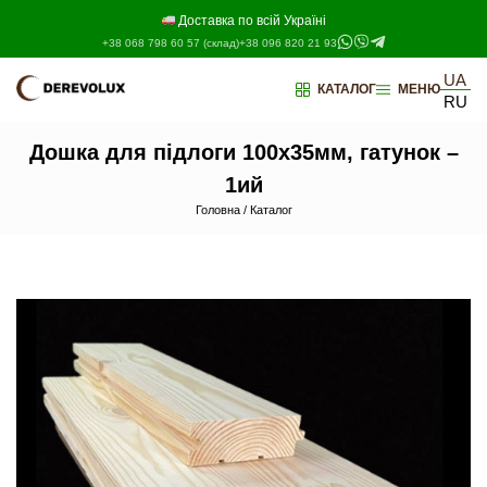
Перейти
до
Доставка по всій Україні
контенту
+38 068 798 60 57 (склад)
+38 096 820 21 93
UA
КАТАЛОГ
МЕНЮ
RU
Дошка для підлоги 100х35мм, гатунок –
1ий
Головна
/
Каталог