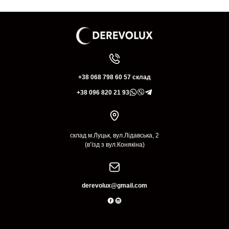
+38 068 798 60 57 склад
+38 096 820 21 93
склад м.Луцьк, вул.Лідавська, 2
(в’їзд з вул.Конякіна)
derevolux@gmail.com