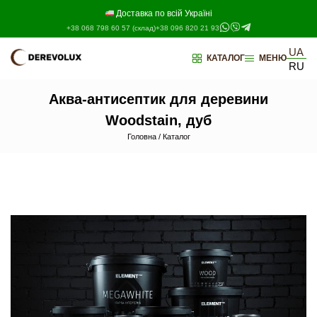
Перейти
до
Доставка по всій Україні
контенту
+38 068 798 60 57 (склад)
+38 096 820 21 93
UA
КАТАЛОГ
МЕНЮ
RU
Аква-антисептик для деревини
Woodstain, дуб
Головна
/
Каталог