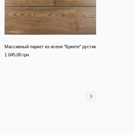
Массивный паркет из ясеня “Брюгге” рустик
1 045.00
грн