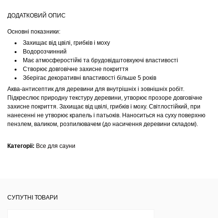
ДОДАТКОВИЙ ОПИС
Основні показники:
Захищає від цвілі, грибків і моху
Водорозчинний
Має атмосферостійкі та брудовідштовхуючі властивості
Створює довговічне захисне покриття
Зберігає декоративні властивості більше 5 років
Аква-антисептик для деревини для внутрішніх і зовнішніх робіт.
Підкреслює природну текстуру деревини, утворює прозоре довговічне
захисне покриття. Захищає від цвілі, грибків і моху. Світлостійкий, при
нанесенні не утворює крапель і патьоків. Наноситься на суху поверхню
пензлем, валиком, розпилювачем (до насичення деревини складом).
Категорії:
Все для сауни
СУПУТНІ ТОВАРИ